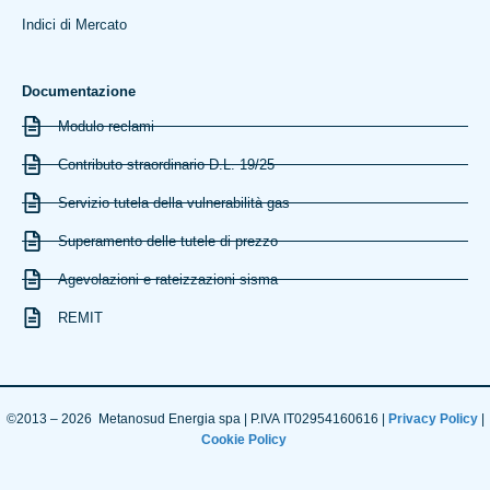
Indici di Mercato
Documentazione
Modulo reclami
Contributo straordinario D.L. 19/25
Servizio tutela della vulnerabilità gas
Superamento delle tutele di prezzo
Agevolazioni e rateizzazioni sisma
REMIT
©2013 – 2026 Metanosud Energia spa | P.IVA IT02954160616 |
Privacy Policy
|
Cookie Policy