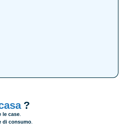
casa
?
e le case
.
e di consumo
.