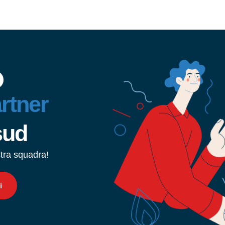
rtner
sud
stra squadra!
i