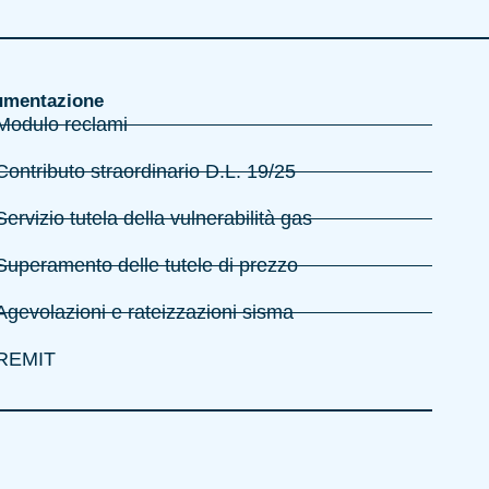
mentazione
Modulo reclami
Contributo straordinario D.L. 19/25
Servizio tutela della vulnerabilità gas
Superamento delle tutele di prezzo
Agevolazioni e rateizzazioni sisma
REMIT