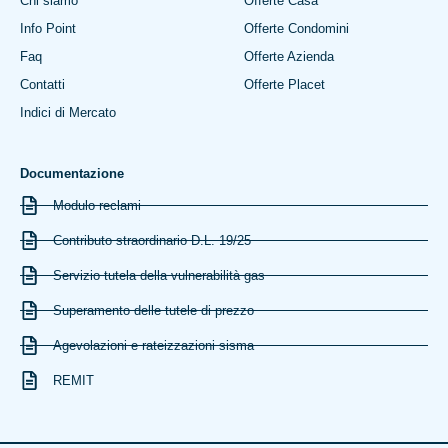
Chi siamo
Offerte Casa
Info Point
Offerte Condomini
Faq
Offerte Azienda
Contatti
Offerte Placet
Indici di Mercato
Documentazione
Modulo reclami
Contributo straordinario D.L. 19/25
Servizio tutela della vulnerabilità gas
Superamento delle tutele di prezzo
Agevolazioni e rateizzazioni sisma
REMIT